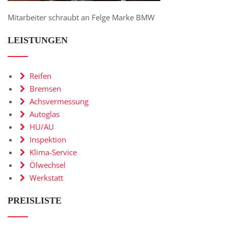
Online-Shop
Mitarbeiter schraubt an Felge Marke BMW
ÖFFNUNGSZEITEN
LEISTUNGEN
Montag - Donnerstag:
08:00 - 13:00 &
Reifen
14:00 - 17:00
Bremsen
Freitag:
Achsvermessung
08:00 - 13:00 &
Autoglas
14:00 - 17:00
HU/AU
Samstag:
Inspektion
geschlossen
Klima-Service
Ölwechsel
Werkstatt
PREISLISTE
Design & Erstellung
Logotio Design