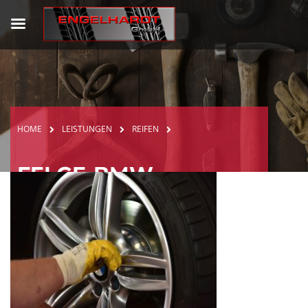
Reifen
Bremsen
Werkstatt
Inspektion
HU/AU
HOME
LEISTUNGEN
REIFEN
Preisliste
FELGE-BMW
ÜBER UNS
Team
Jobs
Über uns
Online-Termin